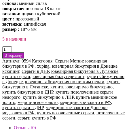
основа:
медный сплав
покрытие:
позолота 18 карат
вставка:
циркон кубический
цвет :
прозрачный
застежка:
английская
размер :
18*6 мм
5 в наличии
Количество
товара
В корзину
Серьги
Артикул:
0594
Категория:
Серьги
Метки:
ювелирная
Xuping
бижутерия в РФ
,
xuping
,
ювелирная бижутерия в Донецке
,
0594
ксюпинг
,
Серьги в ДНР
,
ювелирная бижутерия в Луганске
,
купить серьги
,
ювелирная бижутерия опт
,
купить бижутерию
в Донецке
,
ювелирная бижутерия по низким ценам
,
купить
бижутерию в Луганске
,
купить ювелирную бижутерию
,
купить бижутерию в ДНР
,
купить позолоченные серьги
недорого
,
купить бижутерию в ЛНР
,
купить медицинское
золото
,
медицинское золото
,
медицинское золото в РФ
,
купить серьги в ДНР
,
медицинское золото в Донецке
,
мед.золото в РФ
,
купить позолоченные серьги
,
позолоченные
серьги
,
серьги купить в РФ
Отзывы (0)