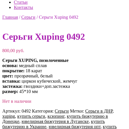
Статьи
Контакты
Главная
/
Серьги
/
Серьги Xuping 0492
Серьги Xuping 0492
800,00
руб.
Серьги XUPING, позолоченные
основа:
медный сплав
покрытие:
18 карат
цвет:
прозрачный, белый
вставка:
циркон кубический, жемчуг
застежка:
гвоздики+доп.застежка
размер:
45*10 мм
Нет в наличии
Артикул:
0492
Категория:
Серьги
Метки:
Серьги в ДНР
,
xuping
,
купить серьги
,
ксюпинг
,
купить бижутерию в
Донецке
,
ювелирная бижутерия в Луганске
,
купить
бижутерию в Украине
,
ювелирная бижутерия опт
,
купить