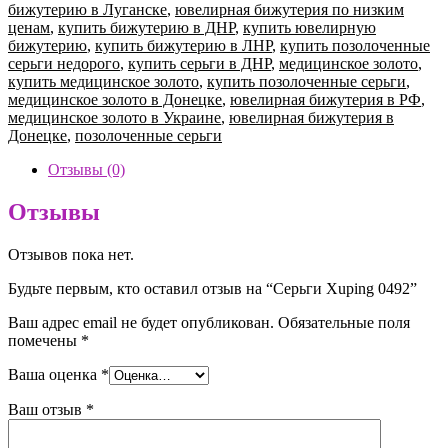
бижутерию в Луганске
,
ювелирная бижутерия по низким
ценам
,
купить бижутерию в ДНР
,
купить ювелирную
бижутерию
,
купить бижутерию в ЛНР
,
купить позолоченные
серьги недорого
,
купить серьги в ДНР
,
медицинское золото
,
купить медицинское золото
,
купить позолоченные серьги
,
медицинское золото в Донецке
,
ювелирная бижутерия в РФ
,
медицинское золото в Украине
,
ювелирная бижутерия в
Донецке
,
позолоченные серьги
Отзывы (0)
Отзывы
Отзывов пока нет.
Будьте первым, кто оставил отзыв на “Серьги Xuping 0492”
Ваш адрес email не будет опубликован.
Обязательные поля
помечены
*
Ваша оценка
*
Ваш отзыв
*