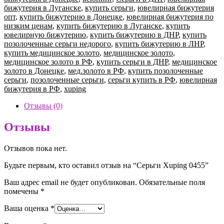
0455
бижутерия в Луганске
,
купить серьги
,
ювелирная бижутерия
опт
,
купить бижутерию в Донецке
,
ювелирная бижутерия по
низким ценам
,
купить бижутерию в Луганске
,
купить
ювелирную бижутерию
,
купить бижутерию в ДНР
,
купить
позолоченные серьги недорого
,
купить бижутерию в ЛНР
,
купить медицинское золото
,
медицинское золото
,
медицинское золото в РФ
,
купить серьги в ДНР
,
медицинское
золото в Донецке
,
мед.золото в РФ
,
купить позолоченные
серьги
,
позолоченные серьги
,
серьги купить в РФ
,
ювелирная
бижутерия в РФ
,
xuping
Отзывы (0)
Отзывы
Отзывов пока нет.
Будьте первым, кто оставил отзыв на “Серьги Xuping 0455”
Ваш адрес email не будет опубликован.
Обязательные поля
помечены
*
Ваша оценка
*