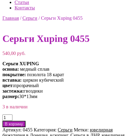
Статьи
Контакты
Главная
/
Серьги
/
Серьги Xuping 0455
Серьги Xuping 0455
540,00
руб.
Серьги XUPING
основа:
медный сплав
покрытие:
позолота 18 карат
вставка:
циркон кубический
цвет:
прозрачный
застежка:
гвоздики
размер:
30*13мм
3 в наличии
Количество
товара
В корзину
Серьги
Артикул:
0455
Категория:
Серьги
Метки:
ювелирная
Xuping
бижутерия в Донецке
,
ксюпинг
,
Серьги в ДНР
,
ювелирная