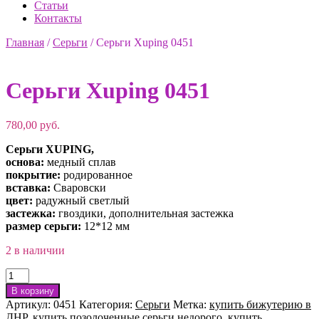
Статьи
Контакты
Главная
/
Серьги
/
Серьги Xuping 0451
Серьги Xuping 0451
780,00
руб.
Серьги XUPING,
основа:
медный сплав
покрытие:
родированное
вставка:
Сваровски
цвет:
радужный светлый
застежка:
гвоздики, дополнительная застежка
размер серьги:
12*12 мм
2 в наличии
Количество
товара
В корзину
Серьги
Артикул:
0451
Категория:
Серьги
Метка:
купить бижутерию в
Xuping
ДНР
,
купить позолоченные серьги недорого
,
купить