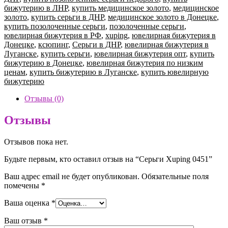
0451
бижутерию в ЛНР
,
купить медицинское золото
,
медицинское
золото
,
купить серьги в ДНР
,
медицинское золото в Донецке
,
купить позолоченные серьги
,
позолоченные серьги
,
ювелирная бижутерия в РФ
,
xuping
,
ювелирная бижутерия в
Донецке
,
ксюпинг
,
Серьги в ДНР
,
ювелирная бижутерия в
Луганске
,
купить серьги
,
ювелирная бижутерия опт
,
купить
бижутерию в Донецке
,
ювелирная бижутерия по низким
ценам
,
купить бижутерию в Луганске
,
купить ювелирную
бижутерию
Отзывы (0)
Отзывы
Отзывов пока нет.
Будьте первым, кто оставил отзыв на “Серьги Xuping 0451”
Ваш адрес email не будет опубликован.
Обязательные поля
помечены
*
Ваша оценка
*
Ваш отзыв
*