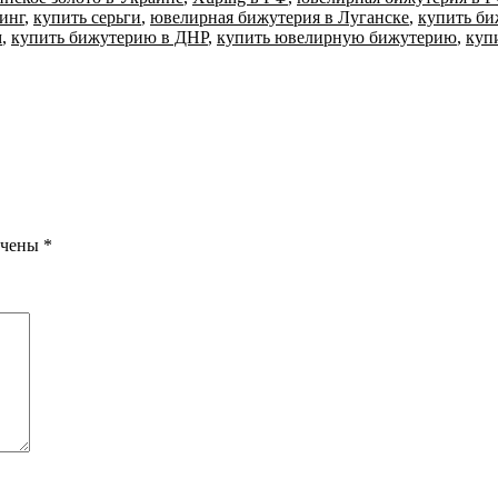
инг
,
купить серьги
,
ювелирная бижутерия в Луганске
,
купить би
м
,
купить бижутерию в ДНР
,
купить ювелирную бижутерию
,
куп
ечены
*