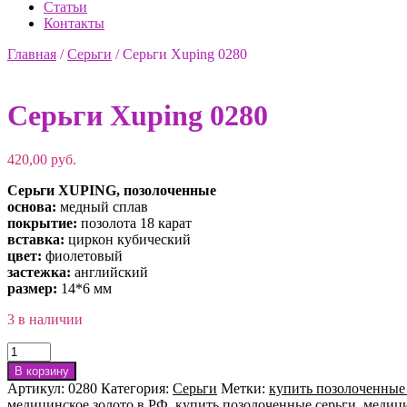
Статьи
Контакты
Главная
/
Серьги
/
Серьги Xuping 0280
Серьги Xuping 0280
420,00
руб.
Серьги XUPING, позолоченные
основа:
медный сплав
покрытие:
позолота 18 карат
вставка:
циркон кубический
цвет:
фиолетовый
застежка:
английский
размер:
14*6 мм
3 в наличии
Количество
товара
В корзину
Серьги
Артикул:
0280
Категория:
Серьги
Метки:
купить позолоченные 
Xuping
медицинское золото в РФ
,
купить позолоченные серьги
,
медици