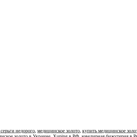
серьги недорого
,
медицинское золото
,
купить медицинское золо
нское золото в Украине
,
Xuping в РФ
,
ювелирная бижутерия в 