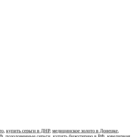
то
,
купить серьги в ДНР
,
медицинское золото в Донецке
,
РФ
,
позолоченные серьги
,
купить бижутерию в РФ
,
ювелирная