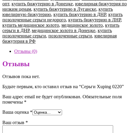
0220
опт
,
купить бижутерию в Донецке
,
ювелирная бижутерия по
низким ценам
,
купить бижутерию в Луганске
,
купить
ювелирную бижутерию
,
купить бижутерию в ДНР
,
купить
позолоченные серьги недорого
,
купить бижутерию в ЛНР
,
купить медицинское золото
,
медицинское золото
,
купить
серьги в ДНР
,
медицинское золото в Донецке
,
купить
позолоченные серьги
,
позолоченные серьги
,
ювелирная
бижутерия в РФ
Отзывы (0)
Отзывы
Отзывов пока нет.
Будьте первым, кто оставил отзыв на “Серьги Xuping 0220”
Ваш адрес email не будет опубликован.
Обязательные поля
помечены
*
Ваша оценка
*
Ваш отзыв
*