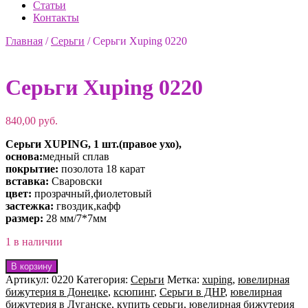
Статьи
Контакты
Главная
/
Серьги
/
Серьги Xuping 0220
Серьги Xuping 0220
840,00
руб.
Серьги XUPING, 1 шт.(правое ухо),
основа:
медный сплав
покрытие:
позолота 18 карат
вставка:
Сваровски
цвет:
прозрачный,фиолетовый
застежка:
гвоздик,кафф
размер:
28 мм/7*7мм
1 в наличии
Количество
В корзину
товара
Артикул:
0220
Категория:
Серьги
Метка:
xuping
,
ювелирная
Серьги
бижутерия в Донецке
,
ксюпинг
,
Серьги в ДНР
,
ювелирная
Xuping
бижутерия в Луганске
,
купить серьги
,
ювелирная бижутерия