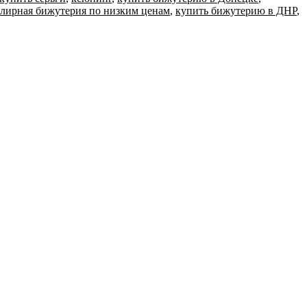
лирная бижутерия по низким ценам
,
купить бижутерию в ДНР
,