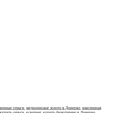
ченные серьги
,
медицинское золото в Донецке
,
ювелирная
купить серьги
,
ксюпинг
,
купить бижутерию в Донецке
,