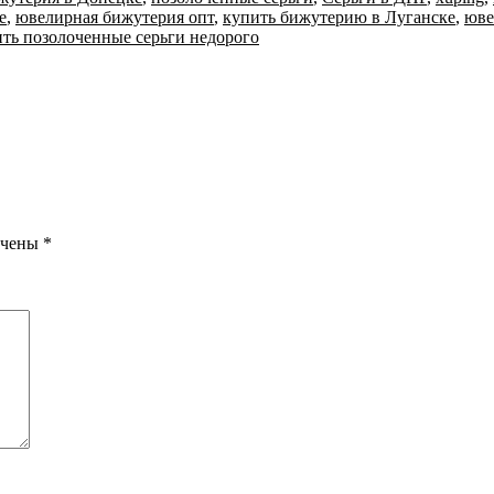
е
,
ювелирная бижутерия опт
,
купить бижутерию в Луганске
,
юве
ть позолоченные серьги недорого
ечены
*