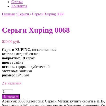
Статьи
Контакты
Главная
/
Серьги
/
Серьги Xuping 0068
Серьги Xuping 0068
620,00
руб.
Серьги XUPING, позолоченные
основа:
медный сплав
покрытие:
18 карат
цвет:
графит
вставка:
циркон кубический
застежка:
колечко
размер:
19*5 мм
2 в наличии
Количество
товара
В корзину
Серьги
Артикул:
0068
Категория:
Серьги
Метки:
купить серьги в ДНР
,
Xuping
бижутерия в РФ
,
медицинское золото в Украине
,
ювелирная би