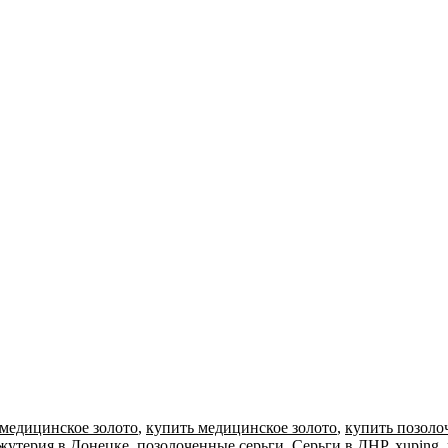
медицинское золото
,
купить медицинское золото
,
купить позоло
жутерия в Донецке
,
позолоченные серьги
,
Серьги в ДНР
,
xuping
,