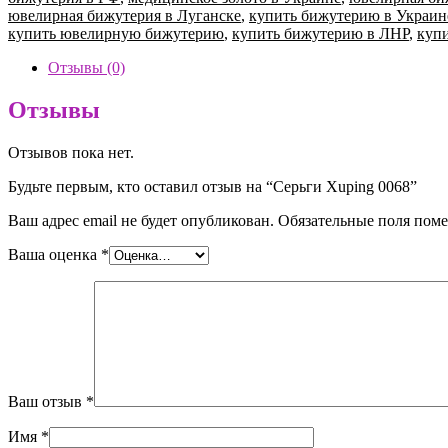
0068
ювелирная бижутерия в Луганске
,
купить бижутерию в Украин
купить ювелирную бижутерию
,
купить бижутерию в ЛНР
,
купи
Отзывы (0)
Отзывы
Отзывов пока нет.
Будьте первым, кто оставил отзыв на “Серьги Xuping 0068”
Ваш адрес email не будет опубликован.
Обязательные поля пом
Ваша оценка
*
Ваш отзыв
*
Имя
*