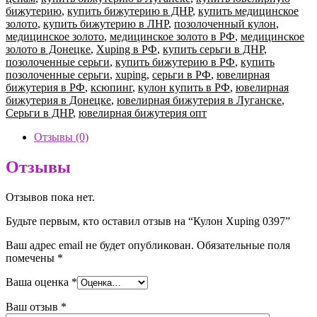
бижутерию
,
купить бижутерию в ДНР
,
купить медицинское
золото
,
купить бижутерию в ЛНР
,
позолоченный кулон
,
медицинское золото
,
медицинское золото в РФ
,
медицинское
золото в Донецке
,
Xuping в РФ
,
купить серьги в ДНР
,
позолоченные серьги
,
купить бижутерию в РФ
,
купить
позолоченные серьги
,
xuping
,
серьги в РФ
,
ювелирная
бижутерия в РФ
,
ксюпинг
,
кулон купить в РФ
,
ювелирная
бижутерия в Донецке
,
ювелирная бижутерия в Луганске
,
Серьги в ДНР
,
ювелирная бижутерия опт
Отзывы (0)
Отзывы
Отзывов пока нет.
Будьте первым, кто оставил отзыв на “Кулон Xuping 0397”
Ваш адрес email не будет опубликован.
Обязательные поля
помечены
*
Ваша оценка
*
Ваш отзыв
*