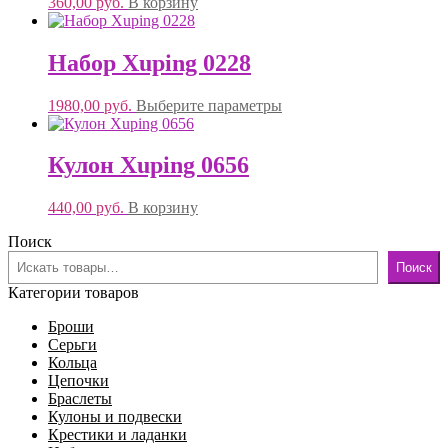
360,00
руб.
В корзину
Набор Xuping 0228
1980,00
руб.
Выберите параметры
Кулон Xuping 0656
440,00
руб.
В корзину
Поиск
Поиск
Категории товаров
Броши
Серьги
Кольца
Цепочки
Браслеты
Кулоны и подвески
Крестики и ладанки