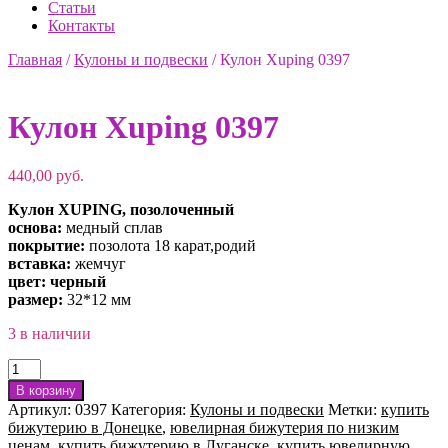
Статьи
Контакты
Главная
/
Кулоны и подвески
/
Кулон Xuping 0397
Кулон Xuping 0397
440,00
руб.
Кулон XUPING, позолоченный
основа:
медный сплав
покрытие:
позолота 18 карат,родий
вставка:
жемчуг
цвет: черный
размер:
32*12 мм
3 в наличии
Количество
товара
В корзину
Кулон
Артикул:
0397
Категория:
Кулоны и подвески
Метки:
купить
Xuping
бижутерию в Донецке
,
ювелирная бижутерия по низким
0397
ценам
,
купить бижутерию в Луганске
,
купить ювелирную