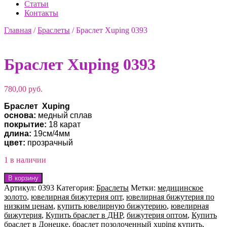
Статьи
Контакты
Главная
/
Браслеты
/
Браслет Xuping 0393
Браслет Xuping 0393
780,00
руб.
Браслет Xuping
основа:
медный сплав
покрытие:
18 карат
длина:
19см/4мм
цвет
:
прозрачный
1 в наличии
Количество
В корзину
товара
Артикул:
0393
Категория:
Браслеты
Метки:
медицинское
Браслет
золото
,
ювелирная бижутерия опт
,
ювелирная бижутерия по
Xuping
низким ценам
,
купить ювелирную бижутерию
,
ювелирная
0393
бижутерия
,
Купить браслет в ДНР
,
бижутерия оптом
,
Купить
браслет в Донецке
,
браслет позолоченный xuping купить
,