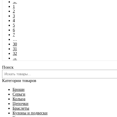
←
1
2
3
4
5
6
7
…
30
31
32
→
Поиск
Категории товаров
Броши
Серьги
Кольца
Цепочки
Браслеты
Кулоны и подвески