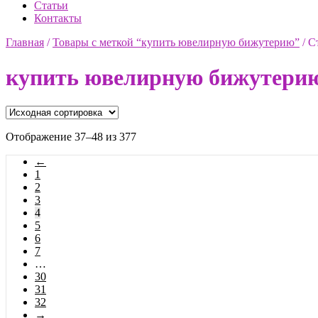
Статьи
Контакты
Главная
/
Товары с меткой “купить ювелирную бижутерию”
/
С
купить ювелирную бижутери
Отображение 37–48 из 377
←
1
2
3
4
5
6
7
…
30
31
32
→