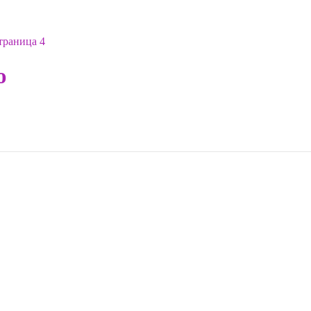
траница 4
ю