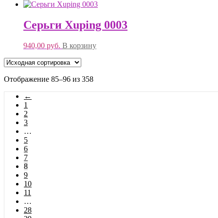
Серьги Xuping 0003
940,00
руб.
В корзину
Отображение 85–96 из 358
←
1
2
3
…
5
6
7
8
9
10
11
…
28