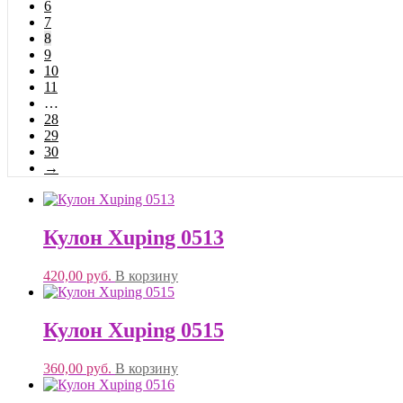
6
7
8
9
10
11
…
28
29
30
→
Кулон Xuping 0513
420,00
руб.
В корзину
Кулон Xuping 0515
360,00
руб.
В корзину