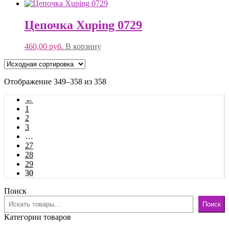
Цепочка Xuping 0729
460,00
руб.
В корзину
Отображение 349–358 из 358
←
1
2
3
…
27
28
29
30
Поиск
Поиск
Категории товаров