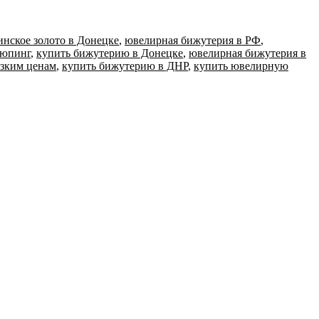
нское золото в Донецке
,
ювелирная бижутерия в РФ
,
сюпинг
,
купить бижутерию в Донецке
,
ювелирная бижутерия в
изким ценам
,
купить бижутерию в ДНР
,
купить ювелирную