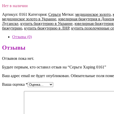
Нет в наличии
Артикул:
0161
Категория:
Серьги
Метки:
медицинское золото
,
медицинское золото в Украине
,
ювелирная бижутерия в Донец
Луганске
,
купить бижутерию в Украине
,
ювелирная бижутерия
бижутерию
,
купить бижутерию в ЛНР
,
купить позолоченные се
Отзывы (0)
Отзывы
Отзывов пока нет.
Будьте первым, кто оставил отзыв на “Серьги Xuping 0161”
Ваш адрес email не будет опубликован.
Обязательные поля пом
Ваша оценка
*