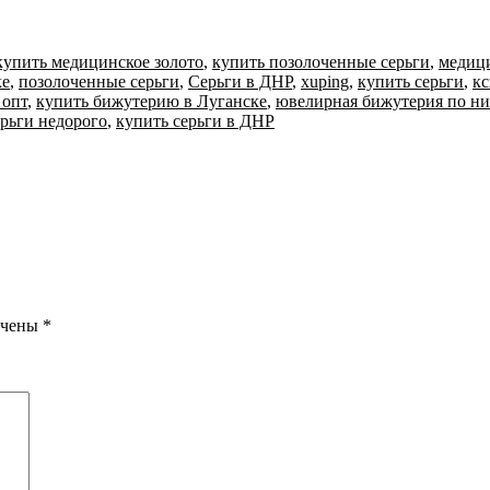
купить медицинское золото
,
купить позолоченные серьги
,
медици
ке
,
позолоченные серьги
,
Серьги в ДНР
,
xuping
,
купить серьги
,
к
 опт
,
купить бижутерию в Луганске
,
ювелирная бижутерия по н
рьги недорого
,
купить серьги в ДНР
ечены
*