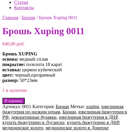
Статьи
Контакты
Главная
/
Броши
/
Брошь Xuping 0011
Брошь Xuping 0011
640,00
руб.
Брошь XUPING
основа:
медный сплав
покрытие:
позолота 18 карат
вставка:
циркон кубический
цвет:
черный,прозрачный
размер:
50*23мм
1 в наличии
Количество
В корзину
товара
Артикул:
0011
Категория:
Броши
Метки:
xuping
,
ювелирная
Брошь
бижутерия по низким ценам
,
Броши
,
ювелирная бижутерия в
Xuping
РФ
,
декоративные булавки
,
ювелирная бижутерия в ДНР
,
0011
купить бижутерию в Луганске
,
купить бижутерию в ДНР
,
медицинское золото
,
медицинское золото в Донецке