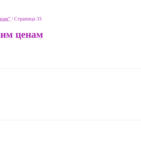
енам”
/
Страница 33
ким ценам