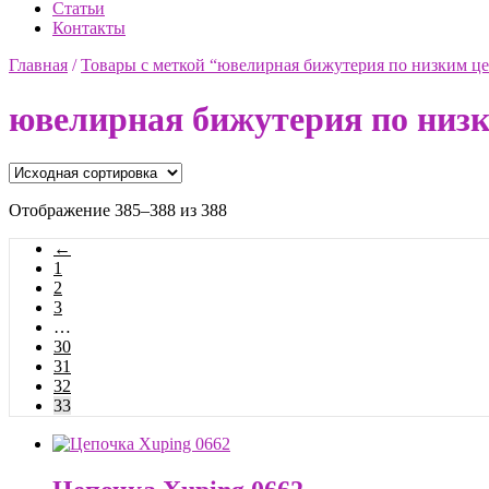
Статьи
Контакты
Главная
/
Товары с меткой “ювелирная бижутерия по низким ц
ювелирная бижутерия по низ
Отображение 385–388 из 388
←
1
2
3
…
30
31
32
33