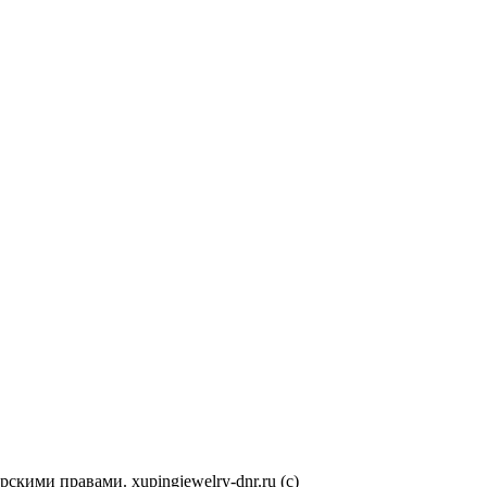
кими правами. xupingjewelry-dnr.ru (с)